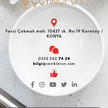
Fevzi Çakmak mah. 10437 sk. No:19 Karatay /
KONYA
0332 342
74 24
bilgi
@ceviklerun.com