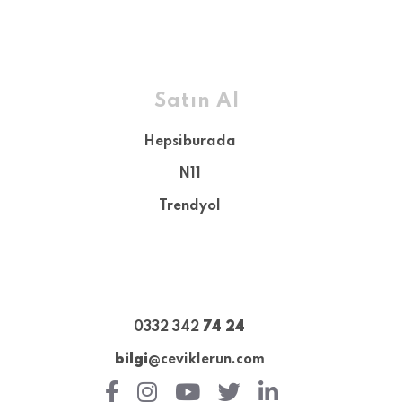
Satın Al
Hepsiburada
N11
Trendyol
0332 342
74 24
bilgi
@ceviklerun.com