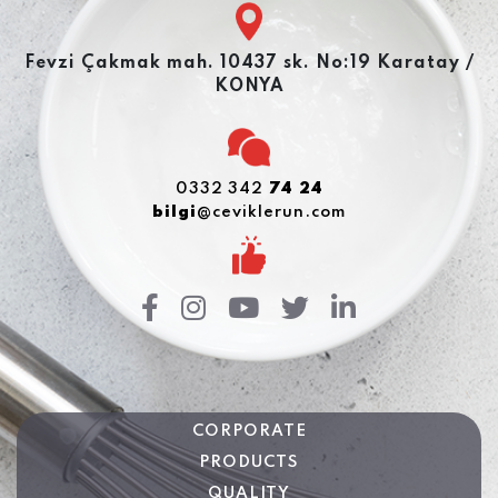
Fevzi Çakmak mah. 10437 sk. No:19 Karatay /
KONYA
0332 342
74 24
bilgi
@ceviklerun.com
CORPORATE
PRODUCTS
QUALITY