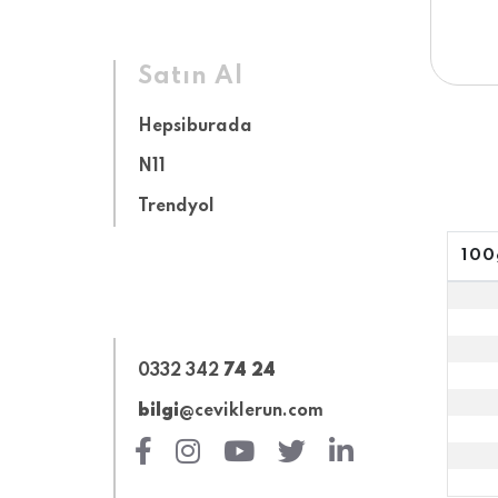
Satın Al
Hepsiburada
N11
Trendyol
100
0332 342
74 24
bilgi
@ceviklerun.com