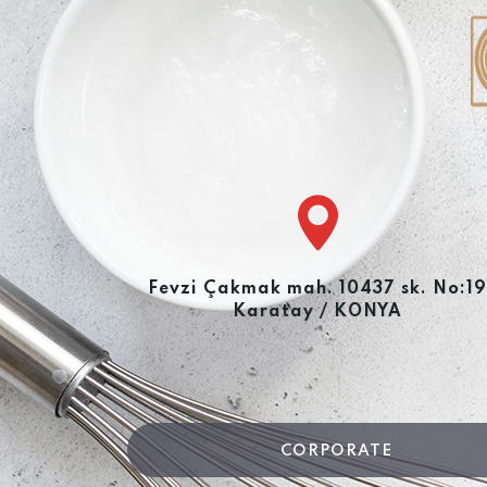
Fevzi Çakmak mah. 10437 sk. No:19
Karatay / KONYA
CORPORATE