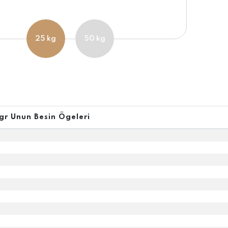
25 kg
50 kg
gr Unun Besin Ögeleri