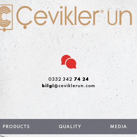
0332 342
74 24
bilgi
@ceviklerun.com
PRODUCTS
QUALITY
MEDIA