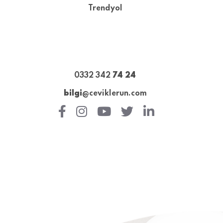
Trendyol
0332 342
74 24
bilgi
@ceviklerun.com