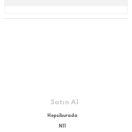
Satın Al
Hepsiburada
N11