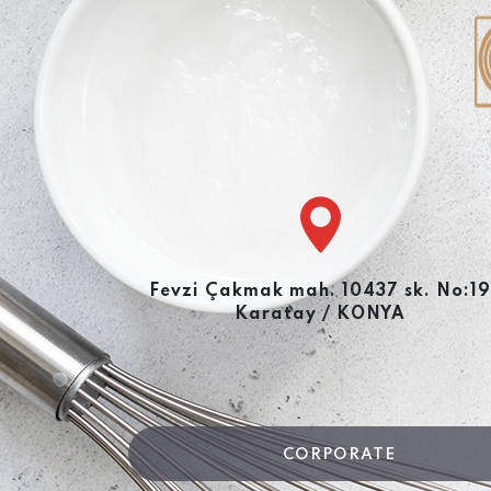
Fevzi Çakmak mah. 10437 sk. No:19
Karatay / KONYA
CORPORATE