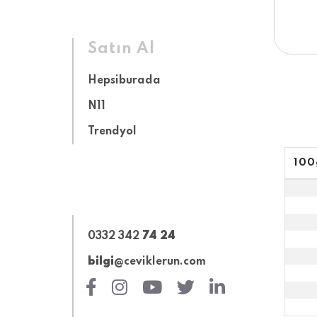
Satın Al
Hepsiburada
N11
Trendyol
100
0332 342
74 24
bilgi
@ceviklerun.com