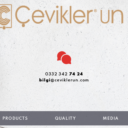
0332 342
74 24
bilgi
@ceviklerun.com
PRODUCTS
QUALITY
MEDIA