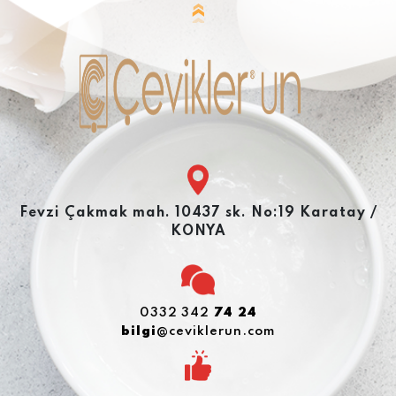
Fevzi Çakmak mah. 10437 sk. No:19 Karatay /
KONYA
0332 342
74 24
bilgi
@ceviklerun.com