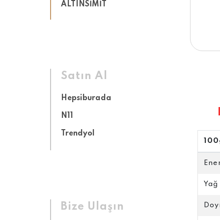
ALTINSİMİT
Satın Al
Hepsiburada
N11
Trendyol
100
Ener
Yağ 
Bize Ulaşın
Doy