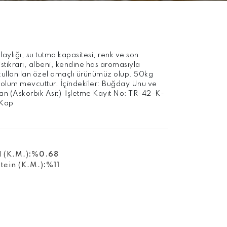
laylığı, su tutma kapasitesi, renk ve son
istikrarı, albeni, kendine has aromasıyla
kullanılan özel amaçlı ürünümüz olup. 50kg
olum mevcuttur. İçindekiler: Buğday Unu ve
an (Askorbik Asit) İşletme Kayıt No: TR-42-K-
Kap
 (K.M.)
:
%0.68
tein (K.M.)
:
%11