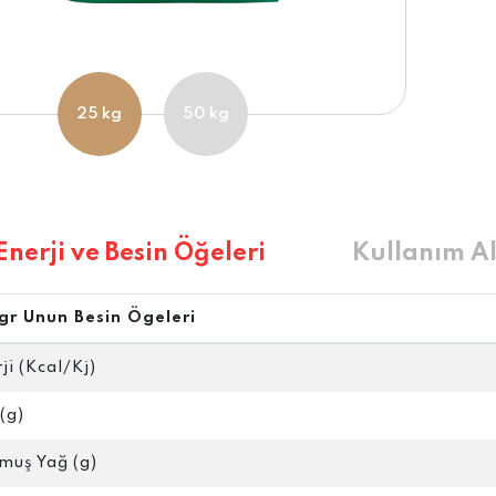
25 kg
50 kg
Enerji ve Besin Öğeleri
Kullanım Al
gr Unun Besin Ögeleri
ji (Kcal/Kj)
(g)
muş Yağ (g)