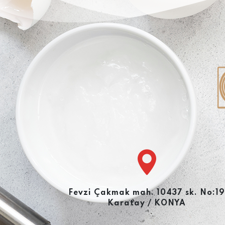
Fevzi Çakmak mah. 10437 sk. No:19
Karatay / KONYA