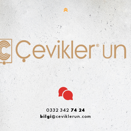
0332 342
74 24
bilgi
@ceviklerun.com