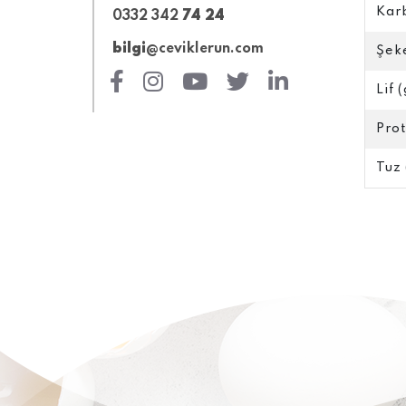
Kar
0332 342
74 24
bilgi
@ceviklerun.com
Şeke
Lif (
Prot
Tuz 