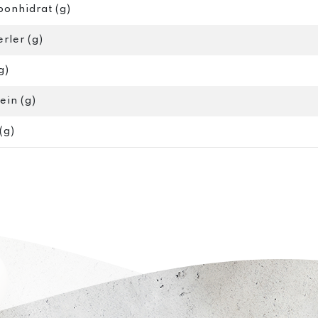
bonhidrat (g)
rler (g)
g)
ein (g)
(g)