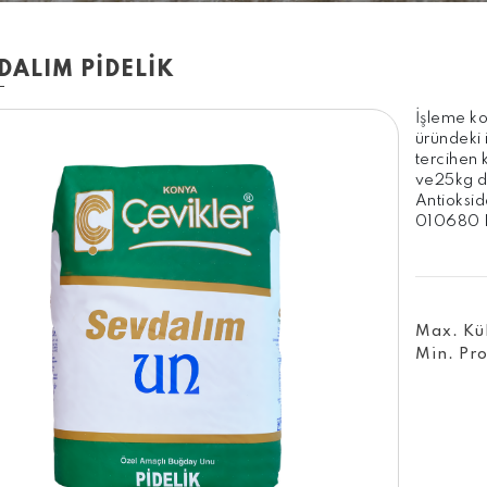
DALIM PİDELİK
İşleme ko
üründeki 
tercihen 
ve25kg d
Antioksid
010680 
Max. Kül
Min. Pro