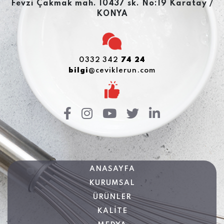
Fevzi Çakmak mah. 10437 sk. No:19 Karatay /
KONYA
0332 342
74 24
bilgi
@ceviklerun.com
ANASAYFA
KURUMSAL
ÜRÜNLER
KALİTE